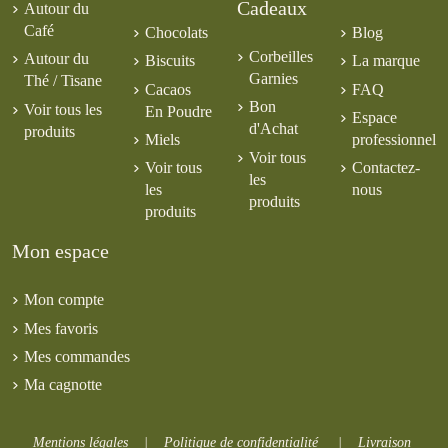
Cadeaux
Autour du
Café
Chocolats
Blog
Corbeilles
Autour du
Biscuits
La marque
Garnies
Thé / Tisane
Cacaos
FAQ
Bon
Voir tous les
En Poudre
Espace
d'Achat
produits
Miels
professionnel
Voir tous
Voir tous
Contactez-
les
les
nous
produits
produits
Mon espace
Mon compte
Mes favoris
Mes commandes
Ma cagnotte
Mentions légales
|
Politique de confidentialité
|
Livraison