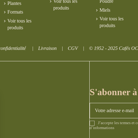
Voir tous les
Poudre
Plantes
produits
Miels
Formats
Voir tous les
Voir tous les
produits
produits
onfidentialité
|
Livraison
|
CGV
|
© 1952 - 2025 Cafés O
S'abonner à 
J’accepte les
termes et 
d’informations