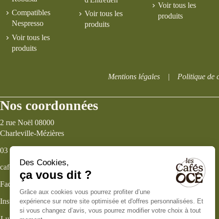
Voir tous les
Compatibles
Voir tous les
produits
Nespresso
produits
Voir tous les
produits
Mentions légales
|
Politique de c
Nos coordonnées
2 rue Noël 08000
Charleville-Mézières
03 24 33 38 96
cafes-oce@orange.fr
Facebook
Instagram
Lundi
14h - 18h