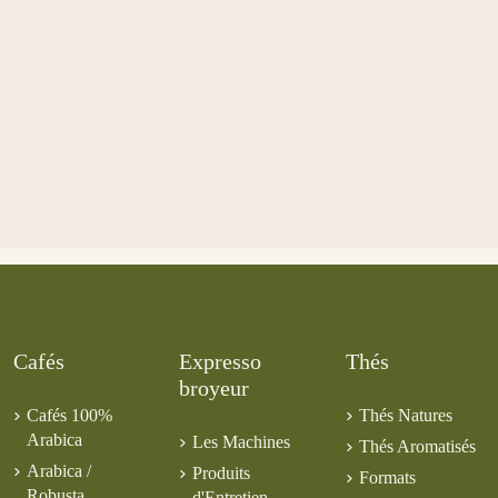
Cafés
Expresso
Thés
broyeur
Cafés 100%
Thés Natures
Arabica
Les Machines
Thés Aromatisés
Arabica /
Produits
Formats
Robusta
d'Entretien