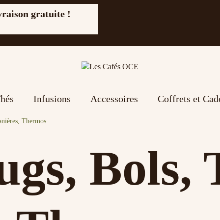
vraison gratuite !
hés
Infusions
Accessoires
Coffrets et Ca
anières, Thermos
gs, Bols, 