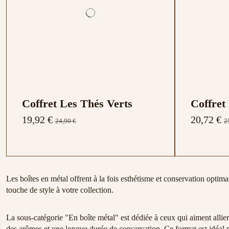
Coffret Les Thés Verts
Coffret
19,92 €
20,72 €
24,90 €
2
Les boîtes en métal offrent à la fois esthétisme et conservation optima
touche de style à votre collection.
La sous-catégorie "En boîte métal" est dédiée à ceux qui aiment allier
des arômes et une longue durée de conservation. Ce format est idéal p