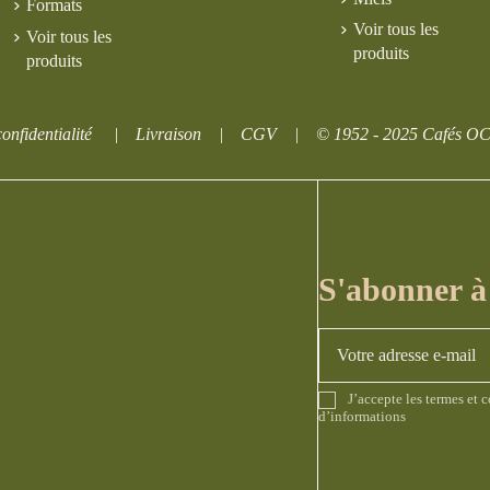
Formats
Voir tous les
Voir tous les
produits
produits
onfidentialité
|
Livraison
|
CGV
|
© 1952 - 2025 Cafés O
S'abonner à 
J’accepte les
termes et 
d’informations