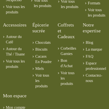
Voir tous
Voir tous
Formats
les produits
Voir tous les
les produits
Voir tous
produits
les produits
Accessoires
Épicerie
Coffrets
Notre
sucrée
et
expertise
Cadeaux
Autour du
Café
Chocolats
Blog
Corbeilles
Autour du
Biscuits
La marque
Garnies
Thé / Tisane
Cacaos
FAQ
Bon
Voir tous les
En Poudre
Espace
d'Achat
produits
Miels
professionnel
Voir tous
Voir tous
Contactez-
les
les
nous
produits
produits
Mon espace
Mon compte