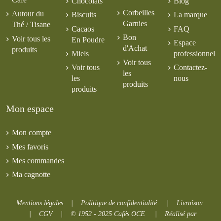
Chocolats
Blog
Corbeilles
Autour du
Biscuits
La marque
Garnies
Thé / Tisane
Cacaos
FAQ
Bon
Voir tous les
En Poudre
Espace
d'Achat
produits
Miels
professionnel
Voir tous
Voir tous
Contactez-
les
les
nous
produits
produits
Mon espace
Mon compte
Mes favoris
Mes commandes
Ma cagnotte
Mentions légales
|
Politique de confidentialité
|
Livraison
|
CGV
|
© 1952 - 2025 Cafés OCE
|
Réalisé par