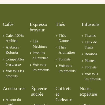
Primaver
8,00 €
Café Vanille 250g
Chocolat en Poudre
5,50 €
MOULU
Noisette
Le 1952
Ethiopie Moka Sidamo
7,50 €
9,50 €
Lavé
Cafés
Expresso
Thés
Infusions
6,00 €
broyeur
5,50 €
Cafés 100%
Thés
Tisanes
Arabica
Natures
Les
Eaux de
Machines
Arabica /
Thés
Fruits
Robusta
Aromatisés
Produits
Rooibos
d'Entretien
Compatibles
Formats
Plantes
Nespresso
Voir tous
Voir tous
Formats
les produits
Voir tous les
les produits
Voir tous
produits
les produits
Accessoires
Épicerie
Coffrets
Notre
sucrée
et
expertise
Cadeaux
Autour du
Café