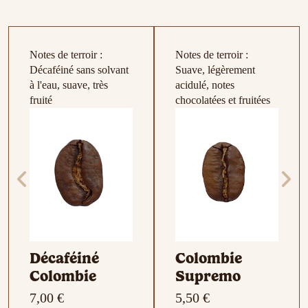
Boîte
hermétique à
Notes de terroir :
Notes de terroir :
café –
Décaféiné sans solvant
Suave, légèrement
Africaine –
à l'eau, suave, très
acidulé, notes
Conservation
fruité
chocolatées et fruitées
longue
9,50 €
Décaféiné
Colombie
Colombie
Supremo
7,00 €
5,50 €