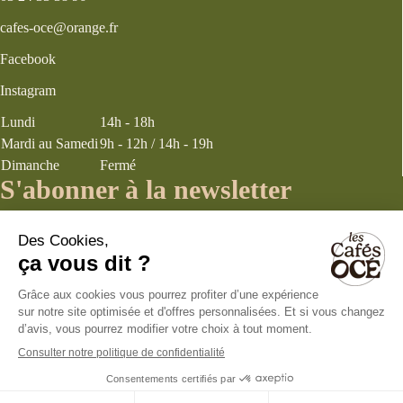
cafes-oce@orange.fr
Facebook
Instagram
Lundi
14h - 18h
Mardi au Samedi
9h - 12h / 14h - 19h
Dimanche
Fermé
S'abonner à la newsletter
J’accepte les
termes et conditions
énoncés dans la page politique de
confidentialité concernant la collecte d’informations