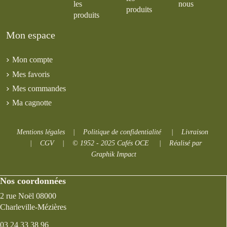
les
nous
produits
produits
Mon espace
Mon compte
Mes favoris
Mes commandes
Ma cagnotte
Mentions légales
|
Politique de confidentialité
|
Livraison
|
CGV
|
© 1952 - 2025 Cafés OCE
|
Réalisé par
Graphik Impact
Nos coordonnées
2 rue Noël 08000
Charleville-Mézières
03 24 33 38 96