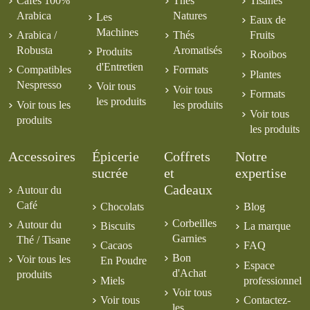
Cafés 100%
Thés
Tisanes
Arabica
Natures
Les
Eaux de
Machines
Arabica /
Thés
Fruits
Robusta
Aromatisés
Produits
Rooibos
d'Entretien
Compatibles
Formats
Plantes
Nespresso
Voir tous
Voir tous
Formats
les produits
Voir tous les
les produits
Voir tous
produits
les produits
Accessoires
Épicerie
Coffrets
Notre
sucrée
et
expertise
Cadeaux
Autour du
Café
Chocolats
Blog
Corbeilles
Autour du
Biscuits
La marque
Garnies
Thé / Tisane
Cacaos
FAQ
Bon
Voir tous les
En Poudre
Espace
d'Achat
produits
Miels
professionnel
Voir tous
Voir tous
Contactez-
les