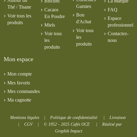
Autour du
Biscuits
La marque
Garnies
Thé / Tisane
Cacaos
FAQ
Bon
Voir tous les
En Poudre
Espace
d'Achat
produits
Miels
professionnel
Voir tous
Voir tous
Contactez-
les
les
nous
produits
produits
Mon espace
Mon compte
Mes favoris
Mes commandes
Ma cagnotte
Mentions légales
|
Politique de confidentialité
|
Livraison
|
CGV
|
© 1952 - 2025 Cafés OCE
|
Réalisé par
Graphik Impact