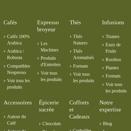
Cafés
Expresso
Thés
Infusions
broyeur
Cafés 100%
Thés
Tisanes
Arabica
Natures
Les
Eaux de
Machines
Arabica /
Thés
Fruits
Robusta
Aromatisés
Produits
Rooibos
d'Entretien
Compatibles
Formats
Plantes
Nespresso
Voir tous
Voir tous
Formats
les produits
Voir tous les
les produits
Voir tous
produits
les produits
Accessoires
Épicerie
Coffrets
Notre
sucrée
et
expertise
Cadeaux
Autour du
Café
Chocolats
Blog
Corbeilles