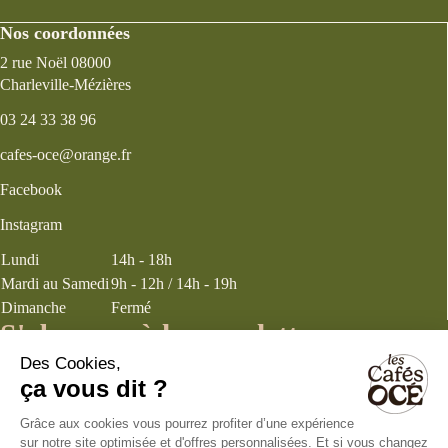
Nos coordonnées
2 rue Noël 08000
Charleville-Mézières
03 24 33 38 96
cafes-oce@orange.fr
Facebook
Instagram
Lundi
14h - 18h
Mardi au Samedi
9h - 12h / 14h - 19h
Dimanche
Fermé
S'abonner à la newsletter
J’accepte les
termes et conditions
énoncés dans la page politique de