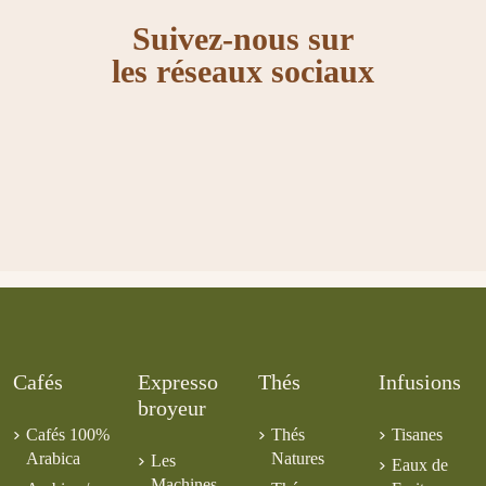
Suivez-nous sur
les réseaux sociaux
Victime 
Petits Palets Chocolat
Coffret 50 
chocolat 
5,60 €
22,00 €
Cafés
Expresso
Thés
Infusions
broyeur
Cafés 100%
Thés
Tisanes
Arabica
Natures
Les
Eaux de
Machines