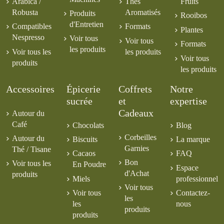
Arabica /
Thés
Fruits
Robusta
Aromatisés
Produits
Rooibos
d'Entretien
Compatibles
Formats
Plantes
Nespresso
Voir tous
Voir tous
Formats
les produits
Voir tous les
les produits
Voir tous
produits
les produits
Accessoires
Épicerie
Coffrets
Notre
sucrée
et
expertise
Cadeaux
Autour du
Café
Chocolats
Blog
Corbeilles
Autour du
Biscuits
La marque
Garnies
Thé / Tisane
Cacaos
FAQ
Bon
Voir tous les
En Poudre
Espace
d'Achat
produits
Miels
professionnel
Voir tous
Voir tous
Contactez-
les
les
nous
produits
produits