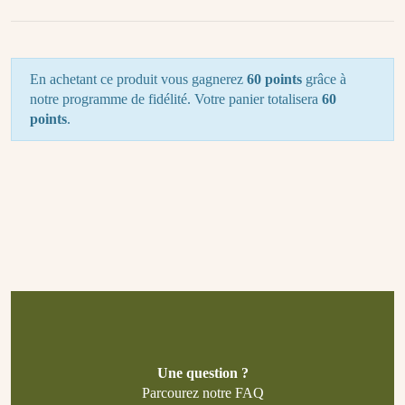
En achetant ce produit vous gagnerez
60 points
grâce à
notre programme de fidélité. Votre panier totalisera
60
points
.
Une question ?
Parcourez notre FAQ