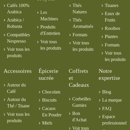
Cafés 100%
Thés
Tisanes
Arabica
Natures
Les
Eaux de
Machines
Arabica /
Thés
Fruits
Robusta
Aromatisés
Produits
Rooibos
d'Entretien
Compatibles
Formats
Plantes
Nespresso
Voir tous
Voir tous
Formats
les produits
Voir tous les
les produits
Voir tous
produits
les produits
Accessoires
Épicerie
Coffrets
Notre
sucrée
et
expertise
Cadeaux
Autour du
Café
Chocolats
Blog
Corbeilles
Autour du
Biscuits
La marque
Garnies
Thé / Tisane
Cacaos
FAQ
Bon
Voir tous les
En Poudre
Espace
d'Achat
produits
Miels
professionnel
Voir tous