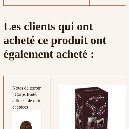
Les clients qui ont
acheté ce produit ont
également acheté :
Notes de terroir
: Corps fruité,
arômes blé mûr
et épices
Box Expresso
Box Cafés d'Exception
Box America
Box Cafés 
Box Cafés 
23,00 €
59,00 €
24,50 €
25,00 €
23,00 €