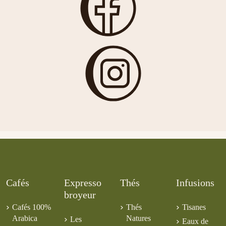
5,00 €
Cerise
Inde Malabar
Rêve
AA
4,50 €
Croustillant
7,00 €
Maté Cola
6,00 €
6,00 €
Cafés
Expresso
Thés
Infusions
broyeur
Cafés 100%
Thés
Tisanes
Arabica
Natures
Les
Eaux de