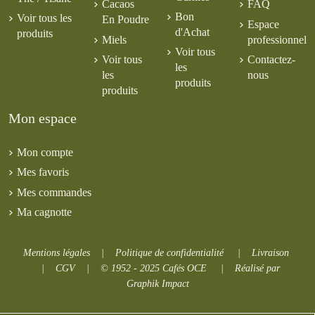
Cacaos
FAQ
Bon
Voir tous les
En Poudre
Espace
d'Achat
produits
Miels
professionnel
Voir tous
Voir tous
Contactez-
les
les
nous
produits
produits
Mon espace
Mon compte
Mes favoris
Mes commandes
Ma cagnotte
Mentions légales
|
Politique de confidentialité
|
Livraison
|
CGV
|
© 1952 - 2025 Cafés OCE
|
Réalisé par
Graphik Impact