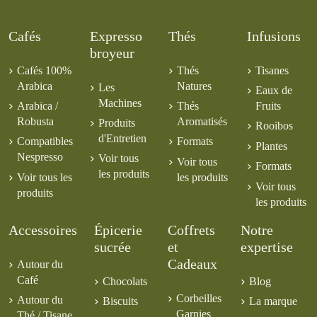
Cafés
Expresso
Thés
Infusions
broyeur
Cafés 100%
Thés
Tisanes
Arabica
Natures
Les
Eaux de
Machines
Arabica /
Thés
Fruits
Robusta
Aromatisés
Produits
Rooibos
d'Entretien
Compatibles
Formats
Plantes
Nespresso
Voir tous
Voir tous
Formats
les produits
Voir tous les
les produits
Voir tous
produits
les produits
Accessoires
Épicerie
Coffrets
Notre
sucrée
et
expertise
Cadeaux
Autour du
Café
Chocolats
Blog
Corbeilles
Autour du
Biscuits
La marque
Garnies
Thé / Tisane