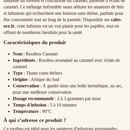
naturelle du rooibos et l'onctuosité du caramel, parsemé d’éclats de
caramel. Ce mélange irrésistible saura séduire les amateurs de thés
et infusions qui recherchent une boisson sans théine, parfaite pour
être consommée tout au long de la journée. Disponible sur
cafes-
oce.fr
, cette infusion est un vrai plaisir pour les papilles, tout en
offrant de nombreux bienfaits pour la santé.
Caractéristiques du produit
Nom
: Rooibos Caramel
Ingrédients
: Rooibos aromatisé au caramel avec éclats de
caramel
Type
: Tisane (sans théine)
Origine
: Afrique du Sud
Conservation
: À garder dans une boîte hermétique, au sec,
pour une meilleure conservation
Dosage recommandé
: 2 à 3 grammes par tasse
Temps d'infusion
: 5 à 10 minutes
Température
: 90°C
À qui s’adresse ce produit ?
Ce rooibos est idéal pour les amateurs d'infusions gourmandes,