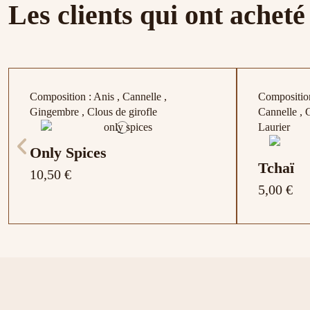
Les clients qui ont acheté
raisin, amande
Pamplemousse , Vanille , Epices
citron
grillées , B
Étincell
5,00 €
Composition : Anis , Cannelle ,
Composition
Gingembre , Clous de girofle
Cannelle , 
Laurier
Only Spices
Tchaï
10,50 €
5,00 €
Goût Russe
Violette
Tarte aux Pommes
Prince Wladimir bio
Thé noi
5,00 €
5,50 €
Composition : Morceaux de pomme,
Composition : Hibiscus , Pomme , Fruits
Compositio
Composition
5,00 €
8,00 €
4,50 €
raisin, amande
rouges , Baies noires , Sureau