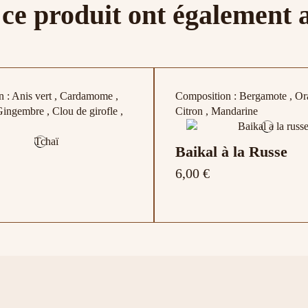
 ce produit ont également 
leuet blanc
d'épices
verte
Vanille , Chocolat
Promotions
-2,00 €
e d'étoile
 : Anis vert , Cardamome ,
Composition : Bergamote , Or
Gingembre , Clou de girofle ,
Citron , Mandarine
Baikal à la Russe
6,00 €
r Citron
Tsarevna Boite 20 S
Thé noir Menthe
Ile de Madagascar
n : Bergamote , Agrumes
 : Orange, Écorces d'orange
Composition : Bergamote
9,90 €
4,50 €
5,00 €
11,90 €
Earl Grey Grand P