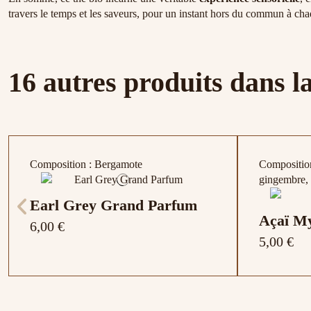
travers le temps et les saveurs, pour un instant hors du commun à cha
16 autres produits dans l
Composition : Bergamote
Composition 
gingembre
Earl Grey Grand Parfum
Açaï My
6,00 €
5,00 €
Composition : Bergamote , Agrumes
Composition : Morceaux de pomme,
Composition : Bergamote , Citron ,
Composition 
Composition
Composition