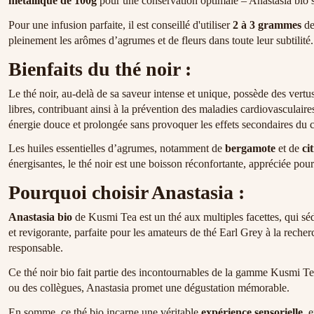
métallique de 100g
pour une conservation optimale – Anastasia bio 
Pour une infusion parfaite, il est conseillé d'utiliser
2 à 3 grammes
de
pleinement les arômes d’agrumes et de fleurs dans toute leur subtilité.
Bienfaits du thé noir :
Le thé noir, au-delà de sa saveur intense et unique, possède des vert
libres, contribuant ainsi à la prévention des maladies cardiovasculair
énergie douce et prolongée sans provoquer les effets secondaires du c
Les huiles essentielles d’agrumes, notamment de
bergamote
et de
ci
énergisantes, le thé noir est une boisson réconfortante, appréciée pou
Pourquoi choisir Anastasia :
Anastasia bio
de Kusmi Tea est un thé aux multiples facettes, qui séd
et revigorante, parfaite pour les amateurs de thé Earl Grey à la rec
responsable.
Ce thé noir bio fait partie des incontournables de la gamme Kusmi Te
ou des collègues, Anastasia promet une dégustation mémorable.
En somme, ce thé bio incarne une véritable
expérience sensorielle
, 