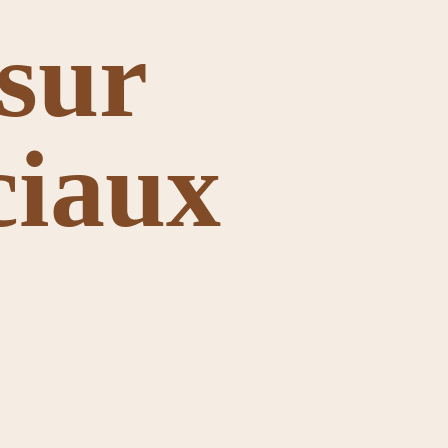
sur
ciaux
Chine Tarry Lapsang
Souchong
5,00 €