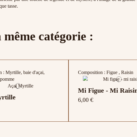
que tasse.
a même catégorie :
: Myrtille, baie d'açai,
Composition : Figue , Raisin
, pomme
Mi Figue - Mi Raisi
rtille
6,00 €
: Violette , Fleurs
 : Citronnelle, écorces de
 : Sarrasin grillé , Amandes
Composition : Vanille, orange
Composition : Menthe poivrée
Composition : Fève de cacao 