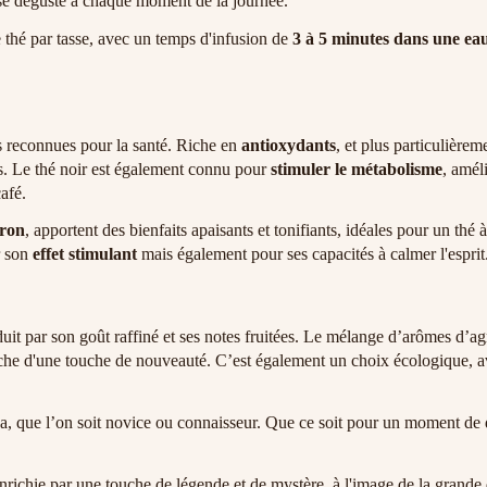
se déguste à chaque moment de la journée.
 thé par tasse, avec un temps d'infusion de
3 à 5 minutes dans une eau
us reconnues pour la santé. Riche en
antioxydants
, et plus particulièrem
es. Le thé noir est également connu pour
stimuler le métabolisme
, amél
afé.
tron
, apportent des bienfaits apaisants et tonifiants, idéales pour un th
r son
effet stimulant
mais également pour ses capacités à calmer l'esprit
uit par son goût raffiné et ses notes fruitées. Le mélange d’arômes d’agr
herche d'une touche de nouveauté. C’est également un choix écologique, 
a, que l’on soit novice ou connaisseur. Que ce soit pour un moment de d
enrichie par une touche de légende et de mystère, à l'image de la grande