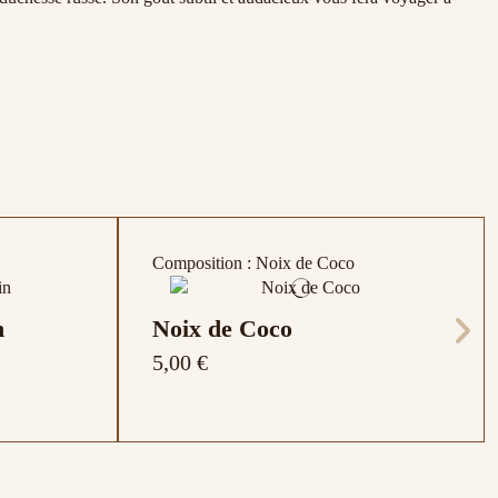
Composition : Noix de Coco
n
Noix de Coco
5,00 €
, mélange
, menthe
, Amande ,
Composition : Framboise
Composition : Morceaux de fraise, feuilles
Composition : Pistache et carthame