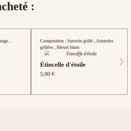
acheté :
de fraisier
ange ,
Composition : Sarrasin grillé , Amandes
grillées , Bleuet blanc
Étincelle d'étoile
5,00 €
Framboise
Pistache Truffe
achets
Fraise Crème
5,00 €
6,00 €
5,00 €
arfum