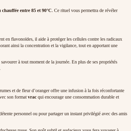
 chauffée entre 85 et 90°C
. Ce rituel vous permettra de révéler
ent en flavonoïdes, il aide à protéger les cellules contre les radicaux
iorant ainsi la concentration et la vigilance, tout en apportant une
é à savourer à tout moment de la journée. En plus de ses propriétés
.
umes et de fleur d’oranger offre une infusion à la fois réconfortante
avec son format
vrac
qui encourage une consommation durable et
étente personnel ou pour partager un instant privilégié avec des amis
 duchesse russe. Son goût subtil et audacieux vous fera voyager à