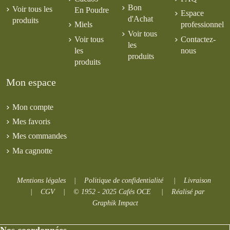
Bon
Voir tous les
En Poudre
Espace
d'Achat
produits
Miels
professionnel
Voir tous
Voir tous
Contactez-
les
les
nous
produits
produits
Mon espace
Mon compte
Mes favoris
Mes commandes
Ma cagnotte
Mentions légales
|
Politique de confidentialité
|
Livraison
|
CGV
|
© 1952 - 2025 Cafés OCE
|
Réalisé par
Graphik Impact
Nos coordonnées