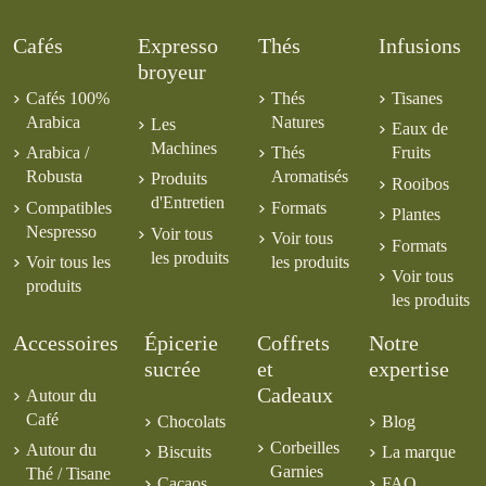
Cafés
Expresso
Thés
Infusions
broyeur
Cafés 100%
Thés
Tisanes
Arabica
Natures
Les
Eaux de
Machines
Arabica /
Thés
Fruits
Robusta
Aromatisés
Produits
Rooibos
d'Entretien
Compatibles
Formats
Plantes
Nespresso
Voir tous
Voir tous
Formats
les produits
Voir tous les
les produits
Voir tous
produits
les produits
Accessoires
Épicerie
Coffrets
Notre
sucrée
et
expertise
Cadeaux
Autour du
Café
Chocolats
Blog
Corbeilles
Autour du
Biscuits
La marque
Garnies
Thé / Tisane
Cacaos
FAQ