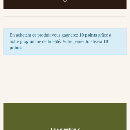
En achetant ce produit vous gagnerez
10 points
grâce à
notre programme de fidélité. Votre panier totalisera
10
points
.
Une question ?