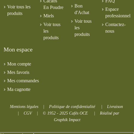
Cacaos
FAQ
Bon
Voir tous les
En Poudre
Espace
d'Achat
produits
Miels
professionnel
Voir tous
Voir tous
Contactez-
les
les
nous
produits
produits
Mon espace
Mon compte
Mes favoris
Mes commandes
Ma cagnotte
Mentions légales
|
Politique de confidentialité
|
Livraison
|
CGV
|
© 1952 - 2025 Cafés OCE
|
Réalisé par
Graphik Impact