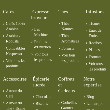
20,00 €
7,00 €
3,00 €
5,00 €
8,00 €
6,00 €
8,00 €
Mexique Majomut
Cafés
Expresso
Thés
Infusions
Chiapas BIO CE
broyeur
6,00 €
Cafés 100%
Thés
Tisanes
Arabica
Natures
Les
Eaux de
Machines
Arabica /
Thés
Fruits
Robusta
Aromatisés
Produits
Rooibos
d'Entretien
Compatibles
Formats
Plantes
Nespresso
Voir tous
Voir tous
Formats
les produits
Voir tous les
les produits
Voir tous
produits
les produits
Accessoires
Épicerie
Coffrets
Notre
sucrée
et
expertise
Cadeaux
Autour du
Café
Chocolats
Blog
Corbeilles
Autour du
Biscuits
La marque
Garnies
Thé / Tisane