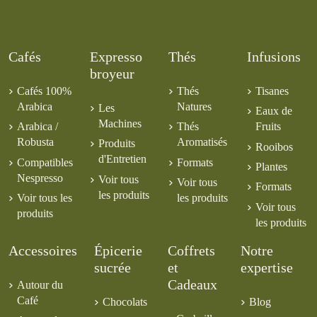
Cafés
Expresso
Thés
Infusions
broyeur
Cafés 100%
Thés
Tisanes
Arabica
Natures
Les
Eaux de
Machines
Arabica /
Thés
Fruits
Robusta
Aromatisés
Produits
Rooibos
d'Entretien
Compatibles
Formats
Plantes
Nespresso
Voir tous
Voir tous
Formats
les produits
Voir tous les
les produits
Voir tous
produits
les produits
Accessoires
Épicerie
Coffrets
Notre
sucrée
et
expertise
Cadeaux
Autour du
Café
Chocolats
Blog