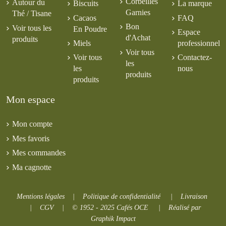
Corbeilles
Autour du
Biscuits
La marque
Garnies
Thé / Tisane
Cacaos
FAQ
Bon
Voir tous les
En Poudre
Espace
d'Achat
produits
Miels
professionnel
Voir tous
Voir tous
Contactez-
les
les
nous
produits
produits
Mon espace
Mon compte
Mes favoris
Mes commandes
Ma cagnotte
Mentions légales
|
Politique de confidentialité
|
Livraison
|
CGV
|
© 1952 - 2025 Cafés OCE
|
Réalisé par
Graphik Impact