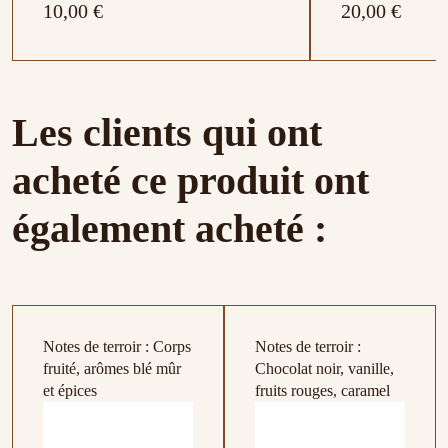
10,00 €
20,00 €
Les clients qui ont
acheté ce produit ont
également acheté :
Notes de terroir : Corps
Notes de terroir :
fruité, arômes blé mûr
Chocolat noir, vanille,
Victime 
et épices
fruits rouges, caramel
Sac Honduras (8)
Sac Brésil Yellow Catuai
Sac Colombie
Sac Burundi (3)
Sac Costa Rica
Sac Kenya
Sac Colombie
Sac Austral
Sac Austral
Sac Austral
Sac Rwand
Sac Mexiq
Sac Costa 
Sac Guatem