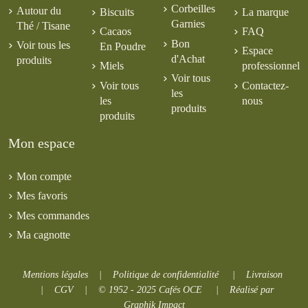
Corbeilles
Autour du
Biscuits
La marque
Garnies
Thé / Tisane
Cacaos
FAQ
Bon
Voir tous les
En Poudre
Espace
d'Achat
produits
Miels
professionnel
Voir tous
Voir tous
Contactez-
les
les
nous
produits
produits
Mon espace
Mon compte
Mes favoris
Mes commandes
Ma cagnotte
Mentions légales
|
Politique de confidentialité
|
Livraison
|
CGV
|
© 1952 - 2025 Cafés OCE
|
Réalisé par
Graphik Impact