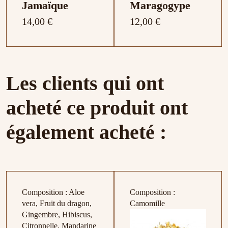
Jamaïque
Maragogype
14,00 €
12,00 €
Notes de terroir : Fruit
Notes de terroir :
Les clients qui ont
de la passion, lavande,
Noisette, fraise et
noisette
goyave
acheté ce produit ont
Promotions
Promotions
-30%
-30%
également acheté :
Composition : Aloe
Composition :
vera, Fruit du dragon,
Camomille
Yemen Haraz
Yemen Sumara
Gingembre, Hibiscus,
17,50 €
17,50 €
Citronnelle, Mandarine
25,00 €
25,00 €