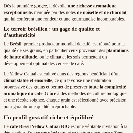
Dès la première gorgée, il dévoile
une richesse aromatique
exceptionnelle
, marquée par des notes
de noisette et de chocolat
,
qui lui confèrent une rondeur et une gourmandise incomparables.
Le terroir brésilien : un gage de qualité et
d’authenticité
Le
Brésil
, premier producteur mondial de café, est réputé pour la
qualité de ses grains, en particulier ceux provenant des
plantations
de haute altitude
, où le climat et les sols permettent un
développement optimal des cerises de café.
Le Yellow Catuaí est cultivé dans des régions bénéficiant d’un
climat stable et ensoleillé
, ce qui favorise une maturation
progressive des grains et permet de préserver
toute la complexité
aromatique du café
. Grâce à des méthodes de culture biologique
et une récolte soignée, chaque grain est sélectionné avec précision
pour garantir une qualité irréprochable.
Un profil gustatif riche et équilibré
Le
café Brésil Yellow Catuaí BIO
est une véritable invitation à la
dégustation. Son
corps généreux
et sa texture onctueuse offrent