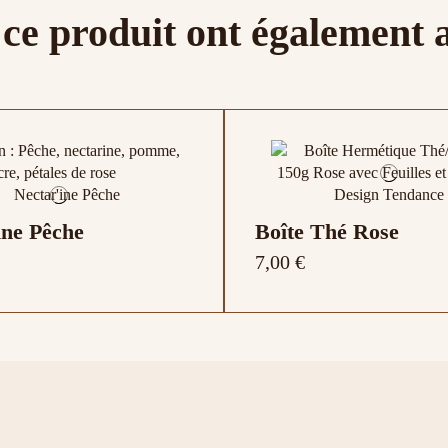
 ce produit ont également 
 : Pêche, nectarine, pomme,
cre, pétales de rose
ine Pêche
Boîte Thé Rose
7,00 €
Victime de son succès !
r 7,5cm
r 6,5cm
à Thé 5cm M
Boule à Thé 5cm M
Lot de 64 Sachets d
Boule à Thé Chouet
Jetables
2,90 €
6,80 €
6,50 €