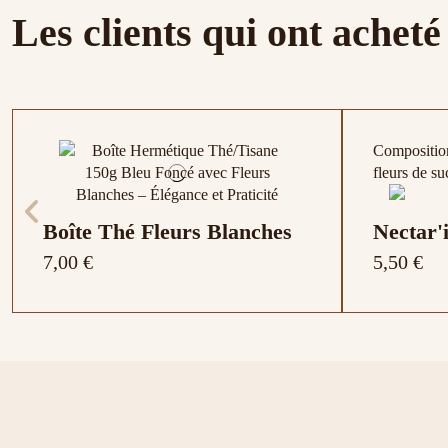
Les clients qui ont acheté
Composition
fleurs de su
Boîte Thé Fleurs Blanches
Nectar'
7,00 €
5,50 €
Filtre à Thé en Coton 9cm
Boule à Thé 6,5cm L
Boule a Thé Fantaisie
Infuseu
Infuseu
Pince 
M
Théière
3,00 €
6,00 €
3,00 €
3,20 €
2,00 €
6,80 €