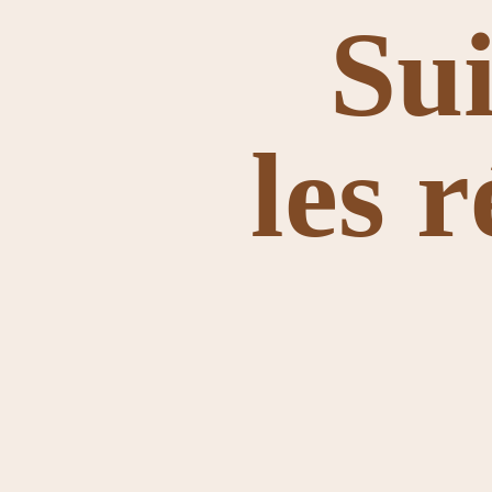
Su
les 