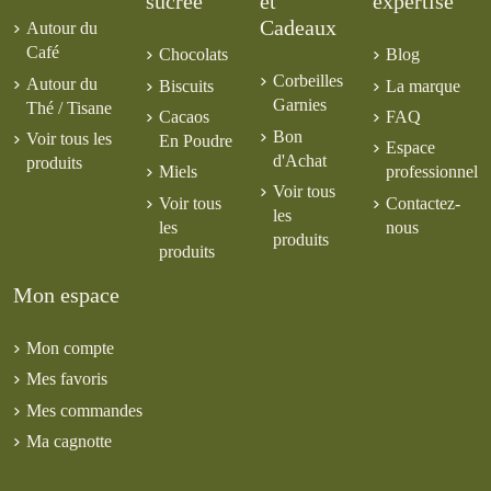
sucrée
et
expertise
Cadeaux
Autour du
Café
Chocolats
Blog
Corbeilles
Autour du
Biscuits
La marque
Garnies
Thé / Tisane
Cacaos
FAQ
Bon
Voir tous les
En Poudre
Espace
d'Achat
produits
Miels
professionnel
Voir tous
Voir tous
Contactez-
les
les
nous
produits
produits
Mon espace
Mon compte
Mes favoris
Mes commandes
Ma cagnotte