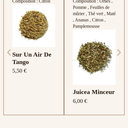
Composition : Citron
Composition : Orties ,
Pomme , Feuilles de
mûrier , Thé vert , Maté
, Ananas , Citron ,
Pamplemousse
Sur Un Air De
Tango
5,50 €
Juicea Minceur
6,00 €
Composition : Maté ,
Composition : Feuilles
Composition :
Composition : Fruit de