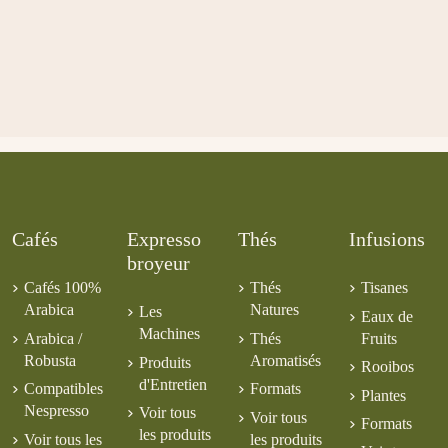
Lung Ching
Produit disponible avec d'autres options
Gunpowder à
Supérieur
Gingembre
BB Detox
la Marocaine
7,50 €
Le Petit
5,00 €
9,00 €
5,00 €
Amande -
Lavande
Chaperon
Tchaï
Citron - Panna
Wonderland
Rouge
Cotta
5,00 €
5,00 €
5,00 €
5,00 €
Cafés
Expresso
Thés
Infusions
broyeur
Cafés 100%
Thés
Tisanes
Arabica
Natures
Les
Eaux de
Machines
Arabica /
Thés
Fruits
Robusta
Aromatisés
Produits
Rooibos
d'Entretien
Compatibles
Formats
Plantes
Nespresso
Voir tous
Voir tous
Formats
les produits
Voir tous les
les produits