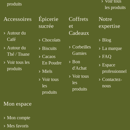
Voir tous
produits
les produits
Accessoires
Épicerie
Coffrets
Notre
sucrée
et
expertise
Cadeaux
Autour du
Café
Chocolats
Blog
Corbeilles
Autour du
Biscuits
La marque
Garnies
Thé / Tisane
Cacaos
FAQ
Bon
Voir tous les
En Poudre
Espace
d'Achat
produits
Miels
professionnel
Voir tous
Voir tous
Contactez-
les
les
nous
produits
produits
Mon espace
Mon compte
Mes favoris