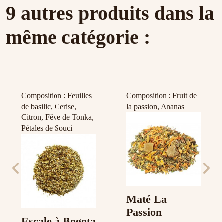
9 autres produits dans la
Thé vert , Airelle ,
de basilic, Cerise,
Pamplemousse
la passion, Ananas
Ortie , Mûrier , Fraise ,
Citron, Fêve de Tonka,
même catégorie :
Framboise
Pétales de Souci
Composition : Feuilles
Composition : Fruit de
Produit disponible avec d'autres options
de basilic, Cerise,
la passion, Ananas
Citron, Fêve de Tonka,
BB Detox
Maté La
Pétales de Souci
Passion
9,00 €
Juicea
Escale à Bogota
6,50 €
Silhouette
7,00 €
6,00 €
Maté La
Passion
Escale à Bogota