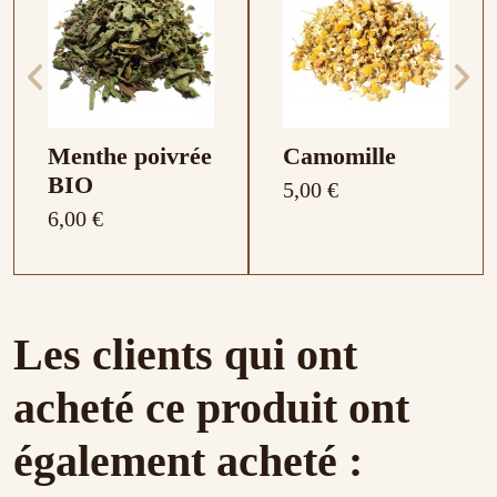
Menthe poivrée
Camomille
BIO
5,00 €
6,00 €
Composition : Hibiscus
Composition : Thym
Composition : Verveine
Composition :
Composition :
Les clients qui ont
Cynorrhodon
Gingembre
acheté ce produit ont
également acheté :