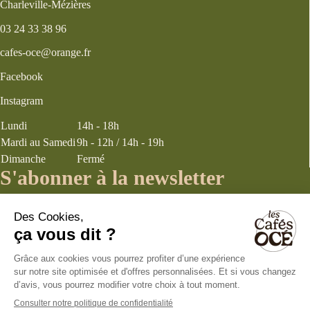
Charleville-Mézières
03 24 33 38 96
cafes-oce@orange.fr
Facebook
Instagram
Lundi
14h - 18h
Mardi au Samedi
9h - 12h / 14h - 19h
Dimanche
Fermé
S'abonner à la newsletter
J’accepte les
termes et conditions
énoncés dans la page politique de
confidentialité concernant la collecte d’informations