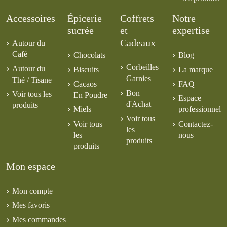
Accessoires
Épicerie
Coffrets
Notre
sucrée
et
expertise
Cadeaux
Autour du
Café
Chocolats
Blog
Corbeilles
Autour du
Biscuits
La marque
Garnies
Thé / Tisane
Cacaos
FAQ
Bon
Voir tous les
En Poudre
Espace
d'Achat
produits
Miels
professionnel
Voir tous
Voir tous
Contactez-
les
les
nous
produits
produits
Mon espace
Mon compte
Mes favoris
Mes commandes