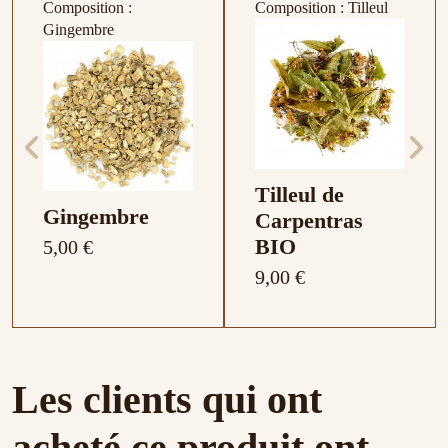
Composition :
Composition : Tilleul
Gingembre
Tilleul de
Gingembre
Carpentras
BIO
5,00 €
9,00 €
Composition : Verveine
Composition :
Composition : Menthe
Composition : Hibiscus
Composition : Thym
Les clients qui ont
Cynorrhodon
Poivrée
acheté ce produit ont