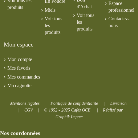
Voir tous les
En Poudre
Espace
d'Achat
produits
Miels
professionnel
Voir tous
Voir tous
Contactez-
les
les
nous
produits
produits
Mon espace
Mon compte
Mes favoris
Mes commandes
Ma cagnotte
Mentions légales
|
Politique de confidentialité
|
Livraison
|
CGV
|
© 1952 - 2025 Cafés OCE
|
Réalisé par
Graphik Impact
Nos coordonnées