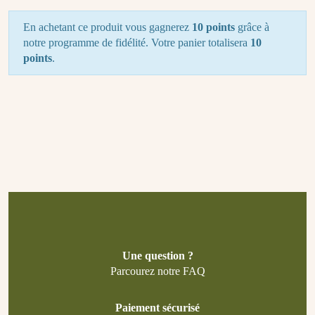
En achetant ce produit vous gagnerez
10 points
grâce à
notre programme de fidélité. Votre panier totalisera
10
points
.
Une question ?
Parcourez notre FAQ
Paiement sécurisé