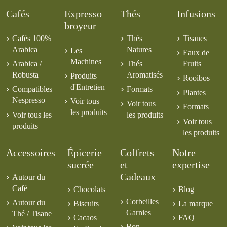
Cafés
Expresso
Thés
Infusions
broyeur
Cafés 100%
Thés
Tisanes
Arabica
Natures
Les
Eaux de
Machines
Arabica /
Thés
Fruits
Robusta
Aromatisés
Produits
Rooibos
d'Entretien
Compatibles
Formats
Plantes
Nespresso
Voir tous
Voir tous
Formats
les produits
Voir tous les
les produits
Voir tous
produits
les produits
Accessoires
Épicerie
Coffrets
Notre
sucrée
et
expertise
Cadeaux
Autour du
Café
Chocolats
Blog
Corbeilles
Autour du
Biscuits
La marque
Garnies
Thé / Tisane
Cacaos
FAQ
Bon