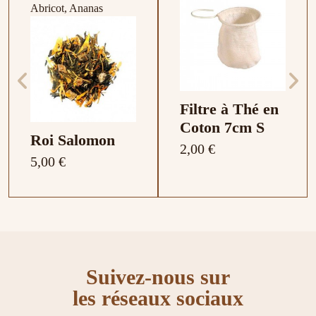
Abricot, Ananas
Filtre à Thé en
Coton 7cm S
Roi Salomon
2,00 €
5,00 €
Composition : Thym
Composition :
Notes de terroir :
Composition :
Composition : Melon,
Framboise , Citron ,
Légère acidité, parfums
Cannelle, Amande,
goyave, baies de goji,
Gingembre
de fruits secs
Pomme, Vanille
fleurs de tournesol
Suivez-nous sur
Promotions
les réseaux sociaux
-1,00 €