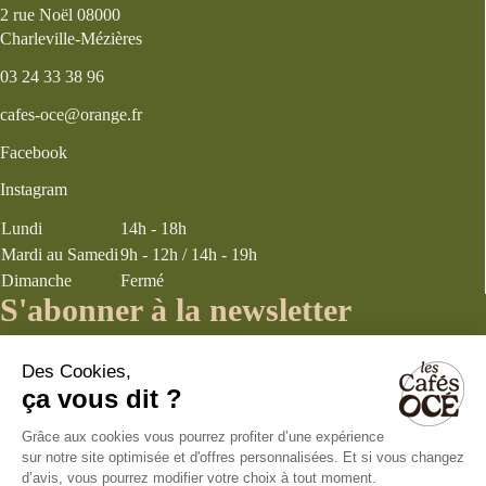
2 rue Noël 08000
Charleville-Mézières
03 24 33 38 96
cafes-oce@orange.fr
Facebook
Instagram
Lundi
14h - 18h
Mardi au Samedi
9h - 12h / 14h - 19h
Dimanche
Fermé
S'abonner à la newsletter
J’accepte les
termes et conditions
énoncés dans la page politique de
confidentialité concernant la collecte d’informations