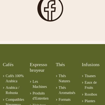
Jasmin
Mélange Italien
Moka Cake
5,00 €
Amandine
5,50 €
5,00 €
Be Cool
Prince
Vent Glacé
Juicea Détox
5,00 €
Wladimir bio
9,00 €
6,00 €
6,00 €
8,00 €
Cafés
Expresso
Thés
Infusions
broyeur
Cafés 100%
Thés
Tisanes
Arabica
Natures
Les
Eaux de
Machines
Arabica /
Thés
Fruits
Robusta
Aromatisés
Produits
Rooibos
d'Entretien
Compatibles
Formats
Plantes
Nespresso