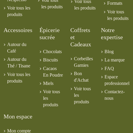
Voir tous
Voir tous
Formats
les produits
Voir tous les
les produits
Voir tous
produits
les produits
Accessoires
Épicerie
Coffrets
Notre
sucrée
et
expertise
Cadeaux
Autour du
Café
Chocolats
Blog
Corbeilles
Autour du
Biscuits
La marque
Garnies
Thé / Tisane
Cacaos
FAQ
Bon
Voir tous les
En Poudre
Espace
d'Achat
produits
Miels
professionnel
Voir tous
Voir tous
Contactez-
les
les
nous
produits
produits
Mon espace
Mon compte