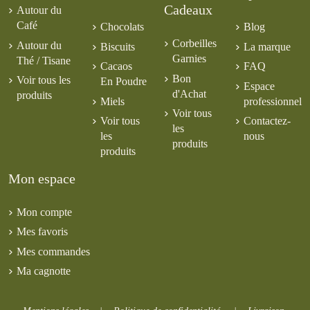
Cadeaux
Autour du
Café
Chocolats
Blog
Corbeilles
Autour du
Biscuits
La marque
Garnies
Thé / Tisane
Cacaos
FAQ
Bon
Voir tous les
En Poudre
Espace
d'Achat
produits
Miels
professionnel
Voir tous
Voir tous
Contactez-
les
les
nous
produits
produits
Mon espace
Mon compte
Mes favoris
Mes commandes
Ma cagnotte