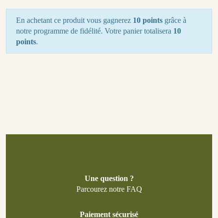
En achetant ce produit vous gagnerez
10 points
grâce à
notre programme de fidélité. Votre panier totalisera
10
points
.
Une question ?
Parcourez notre FAQ
Paiement sécurisé