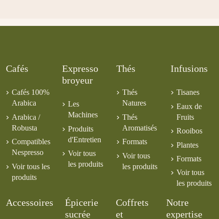
Cafés
Expresso
Thés
Infusions
broyeur
Cafés 100%
Thés
Tisanes
Arabica
Natures
Les
Eaux de
Machines
Arabica /
Thés
Fruits
Robusta
Aromatisés
Produits
Rooibos
d'Entretien
Compatibles
Formats
Plantes
Nespresso
Voir tous
Voir tous
Formats
les produits
Voir tous les
les produits
Voir tous
produits
les produits
Accessoires
Épicerie
Coffrets
Notre
sucrée
et
expertise