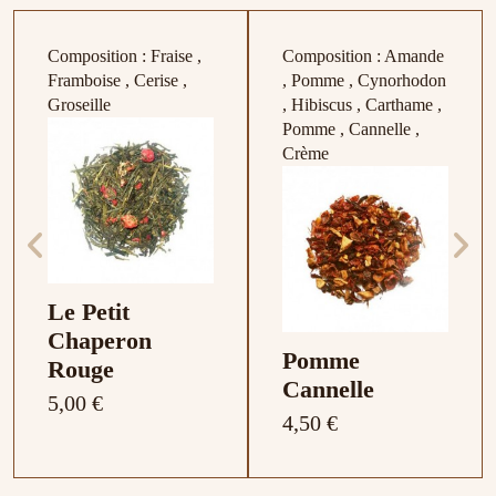
Composition : Fraise ,
Composition : Amande
Framboise , Cerise ,
, Pomme , Cynorhodon
Tsarevna Boite
Rooibos Crème
Glögg Boite de
Groseille
, Hibiscus , Carthame ,
Glögg
20 Sachets
Brûlée
20 Sachets
Pomme , Cannelle ,
Biscuit
8,00 €
9,90 €
5,50 €
9,90 €
Crème
12,00 €
11,90 €
6,50 €
11,90 €
d'Orange
Rooibos Pain
Pain d'Épices
5,00 €
6,00 €
d'Épices
5,00 €
6,00 €
5,50 €
6,50 €
Le Petit
Chaperon
Pomme
Rouge
Cannelle
5,00 €
4,50 €