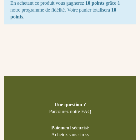
En achetant ce produit vous gagnerez
10 points
grâce à
notre programme de fidélité. Votre panier totalisera
10
points
.
Une question ?
Parcourez notre FAQ
Paiement sécurisé
Achetez sans stress