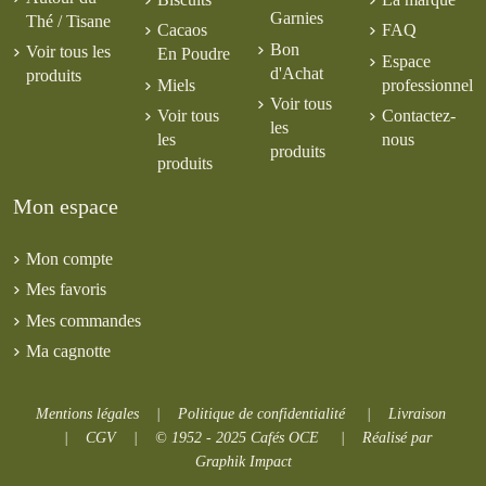
Garnies
Thé / Tisane
Cacaos
FAQ
Bon
Voir tous les
En Poudre
Espace
d'Achat
produits
Miels
professionnel
Voir tous
Voir tous
Contactez-
les
les
nous
produits
produits
Mon espace
Mon compte
Mes favoris
Mes commandes
Ma cagnotte
Mentions légales
|
Politique de confidentialité
|
Livraison
|
CGV
|
© 1952 - 2025 Cafés OCE
|
Réalisé par
Graphik Impact