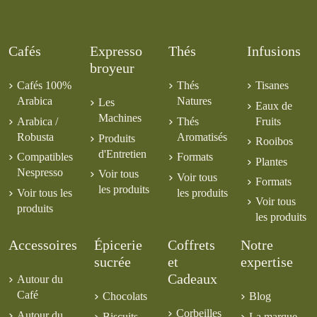
Cafés
Expresso
Thés
Infusions
broyeur
Cafés 100%
Thés
Tisanes
Arabica
Natures
Les
Eaux de
Machines
Arabica /
Thés
Fruits
Robusta
Aromatisés
Produits
Rooibos
d'Entretien
Compatibles
Formats
Plantes
Nespresso
Voir tous
Voir tous
Formats
les produits
Voir tous les
les produits
Voir tous
produits
les produits
Accessoires
Épicerie
Coffrets
Notre
sucrée
et
expertise
Cadeaux
Autour du
Café
Chocolats
Blog
Corbeilles
Autour du
Biscuits
La marque