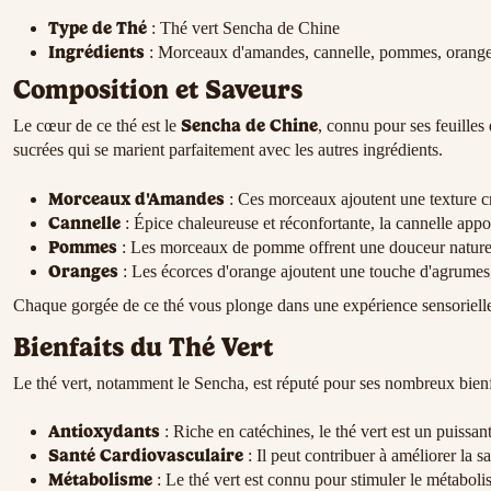
Type de Thé
: Thé vert Sencha de Chine
Ingrédients
: Morceaux d'amandes, cannelle, pommes, orang
Composition et Saveurs
Sencha de Chine
Le cœur de ce thé est le
, connu pour ses feuilles
sucrées qui se marient parfaitement avec les autres ingrédients.
Morceaux d'Amandes
: Ces morceaux ajoutent une texture cro
Cannelle
: Épice chaleureuse et réconfortante, la cannelle app
Pommes
: Les morceaux de pomme offrent une douceur naturelle
Oranges
: Les écorces d'orange ajoutent une touche d'agrumes v
Chaque gorgée de ce thé vous plonge dans une expérience sensorielle u
Bienfaits du Thé Vert
Le thé vert, notamment le Sencha, est réputé pour ses nombreux bienfa
Antioxydants
: Riche en catéchines, le thé vert est un puissant
Santé Cardiovasculaire
: Il peut contribuer à améliorer la 
Métabolisme
: Le thé vert est connu pour stimuler le métabolis