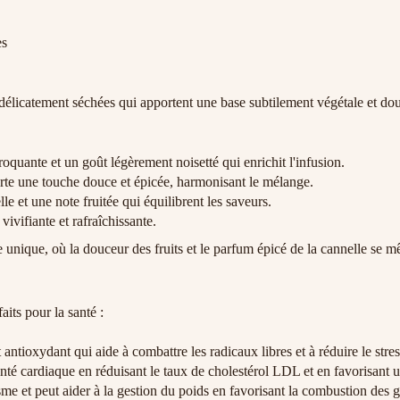
es
 délicatement séchées qui apportent une base subtilement végétale et do
quante et un goût légèrement noisetté qui enrichit l'infusion.
orte une touche douce et épicée, harmonisant le mélange.
 et une note fruitée qui équilibrent les saveurs.
ivifiante et rafraîchissante.
nique, où la douceur des fruits et le parfum épicé de la cannelle se mê
its pour la santé :
 antioxydant qui aide à combattre les radicaux libres et à réduire le stre
santé cardiaque en réduisant le taux de cholestérol LDL et en favorisant 
me et peut aider à la gestion du poids en favorisant la combustion des g