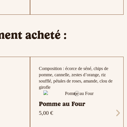
e,
Composition : Ginseng , Citron ,
Composition : Orange
Composition : Pamplemousse
ment acheté :
rose, clous
Tournesol
Composition : écorce de séné, chips de
pomme, cannelle, zestes d’orange, riz
soufflé, pétales de roses, amande, clou de
girofle
Pomme au Four
Produit disponible avec d'autres options
5,00 €
erts
s
Orange
BB Detox