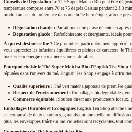
Conseils de Dégustation
Le Thé Super Matcha Bio peut être dégusté 
température comprise entre 70 et 75 degrés Celsius pendant 2 à 3 minu
produit au sec, de préférence dans une boîte hermétique, afin de prése
Dégustation chaude :
Parfait pour une pause détente en après-m
Dégustation glacée :
Rafraîchissante et énergisante, idéale pour 
À qui est destiné ce thé ?
Ce produit est particulièrement apprécié p
vous appréciez les infusions équilibrées et pleines de caractère, le Th
booster leur énergie de manière saine et durable.
Pourquoi choisir le Thé Super Matcha Bio d'English Tea Shop ?
réputées dans l'univers du thé. English Tea Shop s'engage à offrir des
Qualité supérieure :
Thé vert matcha japonais de première quali
Respect de l'environnement :
Emballages biodégradables, encre
Commerce équitable :
Soutien direct aux producteurs locaux, ga
Emballages Durables et Écologiques
English Tea Shop attache une 
est composé de deux chambres, garantissant une meilleure diffusion de
plus, les enveloppes fraîcheur individuelles sont recyclables, tout co
Composition du Thé Super Matcha Bio