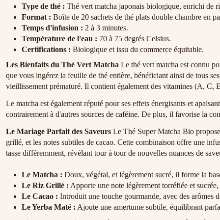
Type de thé :
Thé vert matcha japonais biologique, enrichi de riz
Format :
Boîte de 20 sachets de thé plats double chambre en pap
Temps d'infusion :
2 à 3 minutes.
Température de l'eau :
70 à 75 degrés Celsius.
Certifications :
Biologique et issu du commerce équitable.
Les Bienfaits du Thé Vert Matcha
Le thé vert matcha est connu pou
que vous ingérez la feuille de thé entière, bénéficiant ainsi de tous se
vieillissement prématuré. Il contient également des vitamines (A, C,
Le matcha est également réputé pour ses effets énergisants et apaisant
contrairement à d'autres sources de caféine. De plus, il favorise la c
Le Mariage Parfait des Saveurs
Le Thé Super Matcha Bio propose un
grillé, et les notes subtiles de cacao. Cette combinaison offre une 
tasse différemment, révélant tour à tour de nouvelles nuances de save
Le Matcha :
Doux, végétal, et légèrement sucré, il forme la ba
Le Riz Grillé :
Apporte une note légèrement torréfiée et sucrée
Le Cacao :
Introduit une touche gourmande, avec des arômes de 
Le Yerba Maté :
Ajoute une amertume subtile, équilibrant parfai