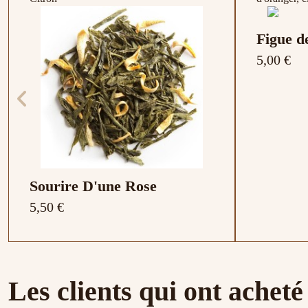
Figue d
5,00 €
Sourire D'une Rose
5,50 €
Composition : Rose
Composition : Cannelle, cardamome,
Composition : Fraise, sureau, coquelicot
Composition
Composition
Compositio
Les clients qui ont acheté
clous de girofle, orange
framboise, 
Nouveau