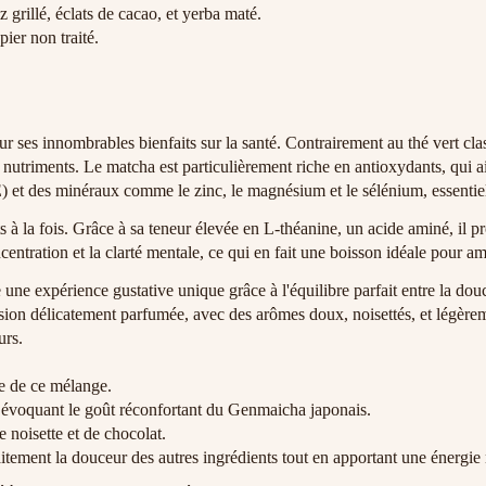
 grillé, éclats de cacao, et yerba maté.
ier non traité.
r ses innombrables bienfaits sur la santé. Contrairement au thé vert cl
s nutriments. Le matcha est particulièrement riche en antioxydants, qui ai
 E) et des minéraux comme le zinc, le magnésium et le sélénium, essenti
s à la fois. Grâce à sa teneur élevée en L-théanine, un acide aminé, il p
oncentration et la clarté mentale, ce qui en fait une boisson idéale pour
e expérience gustative unique grâce à l'équilibre parfait entre la dou
infusion délicatement parfumée, avec des arômes doux, noisettés, et lég
urs.
se de ce mélange.
, évoquant le goût réconfortant du Genmaicha japonais.
noisette et de chocolat.
tement la douceur des autres ingrédients tout en apportant une énergie 