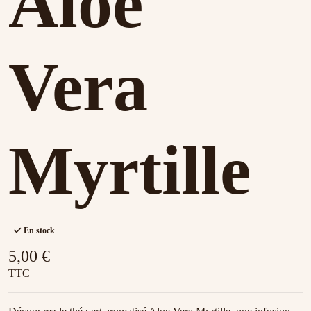
Aloe
Vera
Myrtille
En stock
5,00 €
TTC