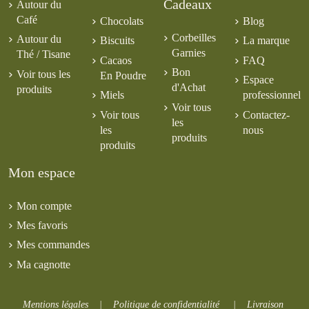
Cadeaux
Autour du
Café
Chocolats
Blog
Corbeilles
Autour du
Biscuits
La marque
Garnies
Thé / Tisane
Cacaos
FAQ
Bon
Voir tous les
En Poudre
Espace
d'Achat
produits
Miels
professionnel
Voir tous
Voir tous
Contactez-
les
les
nous
produits
produits
Mon espace
Mon compte
Mes favoris
Mes commandes
Ma cagnotte
Mentions légales
|
Politique de confidentialité
|
Livraison