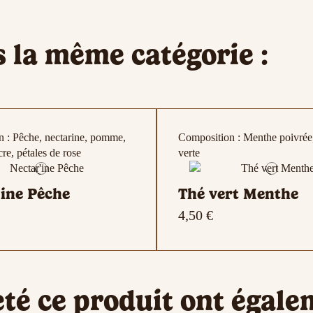
s la même catégorie :
 : Pêche, nectarine, pomme,
Composition : Menthe poivrée
cre, pétales de rose
verte
'ine Pêche
Thé vert Menthe
4,50 €
 : Jasmin
n : Goyave , Papaye , Mangue
 : Amande , Cannelle ,
Composition : Amande, écorce
Composition : Abricot, carotte,
Composition : Prune , Cannell
eté ce produit ont égale
Pomme
badiane, clous de girofle, anis 
pollen, carthame
, Abricot , Pétales de calendul
cannelle, cardamome, poivre r