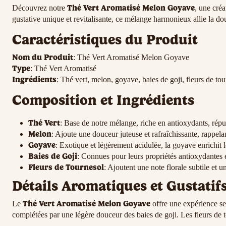
Thé Vert Aromatisé Melon Goyave
Découvrez notre
, une créa
gustative unique et revitalisante, ce mélange harmonieux allie la douc
Caractéristiques du Produit
Nom du Produit
: Thé Vert Aromatisé Melon Goyave
Type
: Thé Vert Aromatisé
Ingrédients
: Thé vert, melon, goyave, baies de goji, fleurs de to
Composition et Ingrédients
Thé Vert
: Base de notre mélange, riche en antioxydants, réputé
Melon
: Ajoute une douceur juteuse et rafraîchissante, rappela
Goyave
: Exotique et légèrement acidulée, la goyave enrichit 
Baies de Goji
: Connues pour leurs propriétés antioxydantes e
Fleurs de Tournesol
: Ajoutent une note florale subtile et 
Détails Aromatiques et Gustatif
Thé Vert Aromatisé Melon Goyave
Le
offre une expérience sen
complétées par une légère douceur des baies de goji. Les fleurs de to