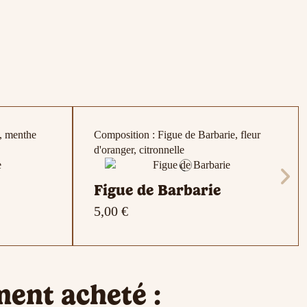
, menthe
Composition : Figue de Barbarie, fleur
d'oranger, citronnelle
Figue de Barbarie
5,00 €
s d’orange,
 miel,
e, Mirabelle
Composition : Bergamote , Mandarine
Composition : Gingembre , Citron
Promotions
ment acheté :
étoilé,
a
-20%
ose et