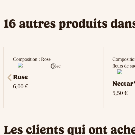
16 autres produits dan
Composition : Rose
Composition
fleurs de su
Rose
Nectar
6,00 €
5,50 €
Composition : Menthe
Composition : Menthe , Menthe poivrée
Composition : Vanille, Fraise, Cerise,
Composition
Compositio
Composition
Les clients qui ont ach
Citron
, Litchi
Orange , 