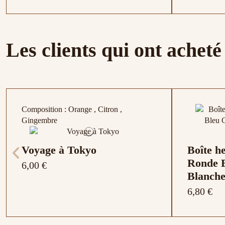
Composition : Rooibos , Fèves de cacao ,
Composition : Rooibos vert, hibiscus,
Composition : Fruits du verger , Pastèque
Composition
Composition
Composition
Les clients qui ont acheté
Mélisse , Verveine , Tilleul , Camomille ,
grenade, fleurs de fruit de la passion,
, Hibiscus
goyave, ana
de mûrier , 
Fenouil , Mû
Lavande , Miel , Vanille
myrtille
de coco
Citron , P
Composition : Orange , Citron ,
Gingembre
Voyage à Tokyo
Boîte h
Ronde B
6,00 €
Blanche
6,80 €
AquaSummer
Juicea 