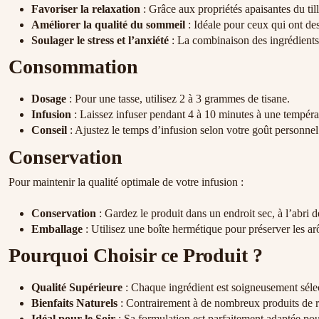
Favoriser la relaxation
: Grâce aux propriétés apaisantes du tille
Améliorer la qualité du sommeil
: Idéale pour ceux qui ont des 
Soulager le stress et l’anxiété
: La combinaison des ingrédients n
Consommation
Dosage
: Pour une tasse, utilisez 2 à 3 grammes de tisane.
Infusion
: Laissez infuser pendant 4 à 10 minutes à une tempér
Conseil
: Ajustez le temps d’infusion selon votre goût personnel 
Conservation
Pour maintenir la qualité optimale de votre infusion :
Conservation
: Gardez le produit dans un endroit sec, à l’abri d
Emballage
: Utilisez une boîte hermétique pour préserver les arô
Pourquoi Choisir ce Produit ?
Qualité Supérieure
: Chaque ingrédient est soigneusement sélec
Bienfaits Naturels
: Contrairement à de nombreux produits de rel
Idéal pour le Soir
: Sa formulation est parfaitement adaptée pou