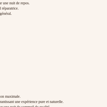
ur une nuit de repos.
 réparatrice.
général.
tion maximale.
antissant une expérience pure et naturelle.
ur une nuit de sommeil de qualité.