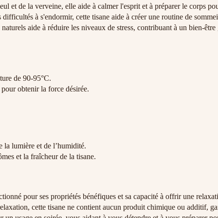
ul et de la verveine, elle aide à calmer l'esprit et à préparer le corps po
difficultés à s'endormir, cette tisane aide à créer une routine de sommeil
aturels aide à réduire les niveaux de stress, contribuant à un bien-être 
ature de 90-95°C.
pour obtenir la force désirée.
e la lumière et de l’humidité.
mes et la fraîcheur de la tisane.
tionné pour ses propriétés bénéfiques et sa capacité à offrir une relaxa
axation, cette tisane ne contient aucun produit chimique ou additif, gar
r un usage en soirée, vous aidant à vous détendre et à vous préparer po