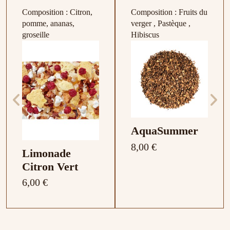
Composition : Citron,
Composition : Fruits du
pomme, ananas,
verger , Pastèque ,
groseille
Hibiscus
AquaSummer
8,00 €
Limonade
Citron Vert
6,00 €
Composition : Mende
Composition : Pomme,
Composition : Maté ,
Composition : Poire,
Composition : Pomme,
Composition : Aloe
Composition : Pomme,
Composition : Rooibos
Composition : Rooibos,
Composition : Cdacao,
Composition : Eclats de
Composition : Pomme,
Composition : Poire ,
Composition : Menthe