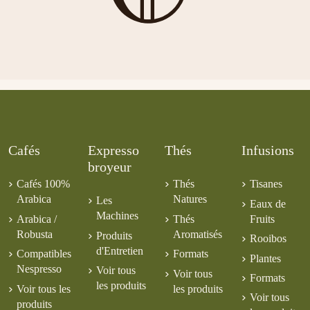
6,00 €
Curcuma
Aloe Vera
Pêche Abricot
Tartares
6,00 €
Litchi Ananas
Pomme
Mangue
Myrtille
4,50 €
5,00 €
Cannelle
6,00 €
5,00 €
5,00 €
4,50 €
Cafés
Expresso
Thés
Infusions
broyeur
Cafés 100%
Thés
Tisanes
Arabica
Natures
Les
Eaux de
Machines
Arabica /
Thés
Fruits
Robusta
Aromatisés
Produits
Rooibos
d'Entretien
Compatibles
Formats
Plantes
Nespresso
Voir tous
Voir tous
Formats
les produits
Voir tous les
les produits
Voir tous
produits