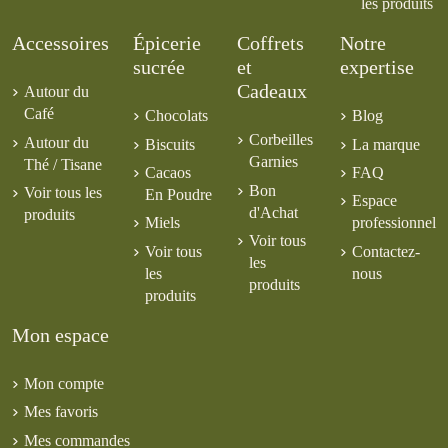
les produits
Accessoires
Épicerie
Coffrets
Notre
sucrée
et
expertise
Cadeaux
Autour du
Café
Chocolats
Blog
Corbeilles
Autour du
Biscuits
La marque
Garnies
Thé / Tisane
Cacaos
FAQ
Bon
Voir tous les
En Poudre
Espace
d'Achat
produits
Miels
professionnel
Voir tous
Voir tous
Contactez-
les
les
nous
produits
produits
Mon espace
Mon compte
Mes favoris
Mes commandes