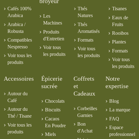
broyeur
Cafés 100%
Thés
Tisanes
Arabica
Natures
Les
Eaux de
Machines
Arabica /
Thés
Fruits
Robusta
Aromatisés
Produits
Rooibos
d'Entretien
Compatibles
Formats
Plantes
Nespresso
Voir tous
Voir tous
Formats
les produits
Voir tous les
les produits
Voir tous
produits
les produits
Accessoires
Épicerie
Coffrets
Notre
sucrée
et
expertise
Cadeaux
Autour du
Café
Chocolats
Blog
Corbeilles
Autour du
Biscuits
La marque
Garnies
Thé / Tisane
Cacaos
FAQ
Bon
Voir tous les
En Poudre
Espace
d'Achat
produits
Miels
professionnel