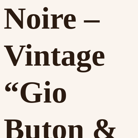
Noire –
Vintage
“Gio
Buton &