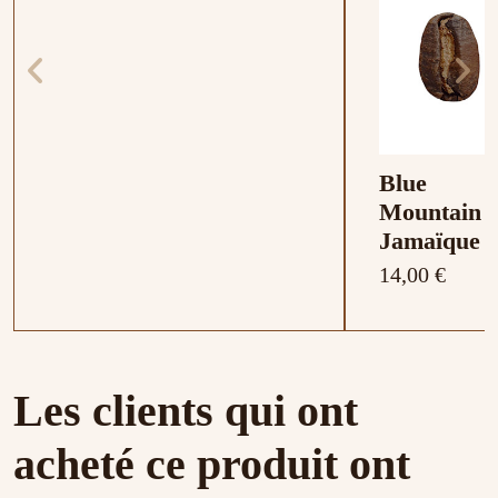
Blue
Mountain
Jamaïque
14,00 €
Composition : Fraise , Framboise ,
Composition : Bergamote , Orange ,
Notes de terroir : Aromatique sans
Composition : Rooibos, chicorée,
Composition :
Les clients qui ont
Cerise , Groseille
Citron , Mandarine
acidité, notes de noisette
céréale, amande
Tilleul
acheté ce produit ont