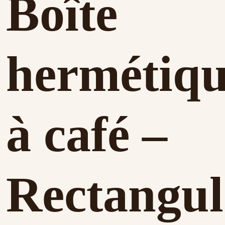
Boîte
hermétiq
à café –
Rectangul