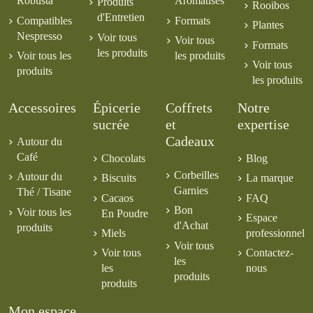
Robusta
Aromatisés
Produits
Rooibos
d'Entretien
Compatibles
Formats
Plantes
Nespresso
Voir tous
Voir tous
Formats
les produits
Voir tous les
les produits
Voir tous
produits
les produits
Accessoires
Épicerie
Coffrets
Notre
sucrée
et
expertise
Cadeaux
Autour du
Café
Chocolats
Blog
Corbeilles
Autour du
Biscuits
La marque
Garnies
Thé / Tisane
Cacaos
FAQ
Bon
Voir tous les
En Poudre
Espace
d'Achat
produits
Miels
professionnel
Voir tous
Voir tous
Contactez-
les
les
nous
produits
produits
Mon espace