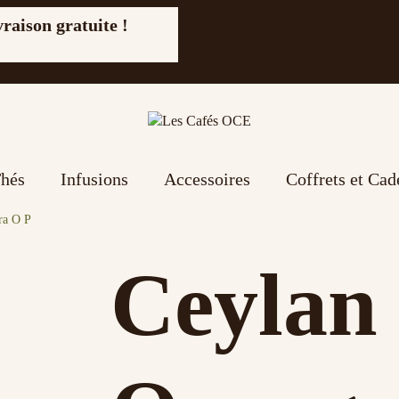
vraison gratuite !
hés
Infusions
Accessoires
Coffrets et Ca
ra O P
Ceylan