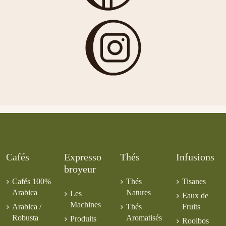
7,00 €
7,00 €
SHG Tarrazu
5,00 €
6,00 €
Cafés
Expresso
Thés
Infusions
broyeur
Cafés 100%
Thés
Tisanes
Arabica
Natures
Les
Eaux de
Machines
Arabica /
Thés
Fruits
Robusta
Aromatisés
Produits
Rooibos