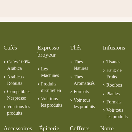
Verveine
Biologiques
250g MOULU
Kayambe
odorante
Grand Lait
25,00 €
7,50 €
Woinic Coffee
45%
5,00 €
Guatemala
Colombie
Juicea
5,50 €
5,50 €
Huehuetenango
Supremo
Silhouette
5,50 €
5,50 €
6,00 €
Cafés
Expresso
Thés
Infusions
broyeur
Cafés 100%
Thés
Tisanes
Arabica
Natures
Les
Eaux de
Machines
Arabica /
Thés
Fruits
Robusta
Aromatisés
Produits
Rooibos
d'Entretien
Compatibles
Formats
Plantes
Nespresso
Voir tous
Voir tous
Formats
les produits
Voir tous les
les produits
Voir tous
produits
les produits
Accessoires
Épicerie
Coffrets
Notre