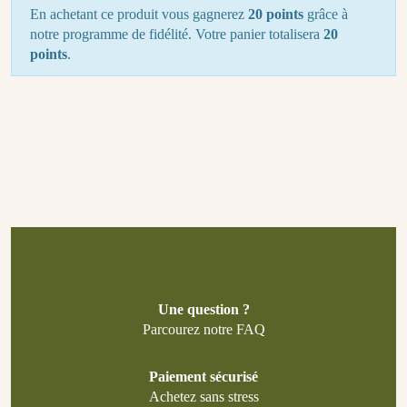
En achetant ce produit vous gagnerez
20 points
grâce à
notre programme de fidélité. Votre panier totalisera
20
points
.
Une question ?
Parcourez notre FAQ
Paiement sécurisé
Achetez sans stress