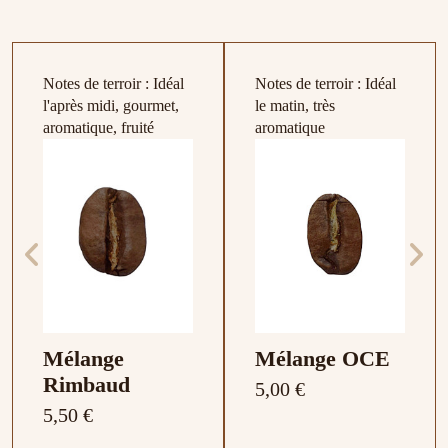
Notes de terroir : Idéal
Notes de terroir : Idéal
Mélange Italien
Éthiopie Moka
l'après midi, gourmet,
le matin, très
Yemen Haraz
Papouasie
Yemen Sumara
Honduras
Equateur
Woinic Coffee
Djimmah
5,50 €
aromatique, fruité
aromatique
République
Kitché
Inde Malabar
Nouvelle
Capucas BIO
Palanda CE
17,50 €
17,50 €
5,50 €
5,50 €
25,00 €
25,00 €
Dominicaine
Guatemala CE
AA
Guinée Sigri A
CE
BIO
Barahona
BIO
7,00 €
7,00 €
6,00 €
7,50 €
7,00 €
7,50 €
Mélange
Mélange OCE
Rimbaud
5,00 €
5,50 €