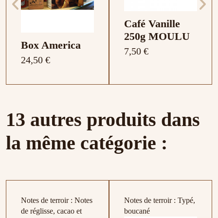
Café Vanille
250g MOULU
Box America
7,50 €
24,50 €
13 autres produits dans
la même catégorie :
Notes de terroir : Notes
Notes de terroir : Typé,
Moulin à Café
Verre Double
de réglisse, cacao et
boucané