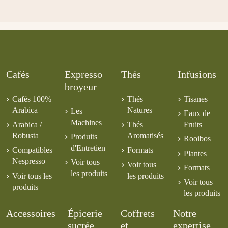
d'infusions Bio
Costa Rica
Mexique Altura
- Compositions
Pêche Abricot
Kitché
Blue Mountain
Kenya Gallia
SHG Tarrazu
Primavera
Florales
Rêve
Guatemala CE
Jamaïque
AA
4,50 €
6,00 €
5,50 €
Croustillant
24,90 €
BIO
14,00 €
8,00 €
6,00 €
7,50 €
Cafés
Expresso
Thés
Infusions
broyeur
Cafés 100%
Thés
Tisanes
Arabica
Natures
Les
Eaux de
Machines
Arabica /
Thés
Fruits
Robusta
Aromatisés
Produits
Rooibos
d'Entretien
Compatibles
Formats
Plantes
Nespresso
Voir tous
Voir tous
Formats
les produits
Voir tous les
les produits
Voir tous
produits
les produits
Accessoires
Épicerie
Coffrets
Notre
sucrée
et
expertise