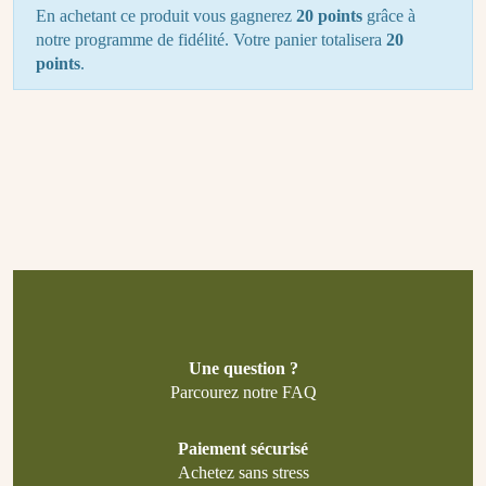
En achetant ce produit vous gagnerez
20 points
grâce à
notre programme de fidélité. Votre panier totalisera
20
points
.
Une question ?
Parcourez notre FAQ
Paiement sécurisé
Achetez sans stress