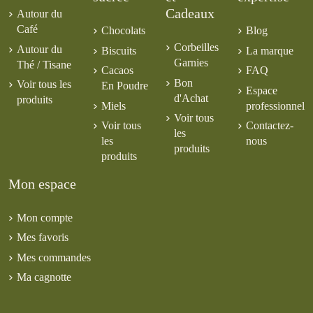
Cadeaux
Autour du
Café
Chocolats
Blog
Corbeilles
Autour du
Biscuits
La marque
Garnies
Thé / Tisane
Cacaos
FAQ
Bon
Voir tous les
En Poudre
Espace
d'Achat
produits
Miels
professionnel
Voir tous
Voir tous
Contactez-
les
les
nous
produits
produits
Mon espace
Mon compte
Mes favoris
Mes commandes
Ma cagnotte