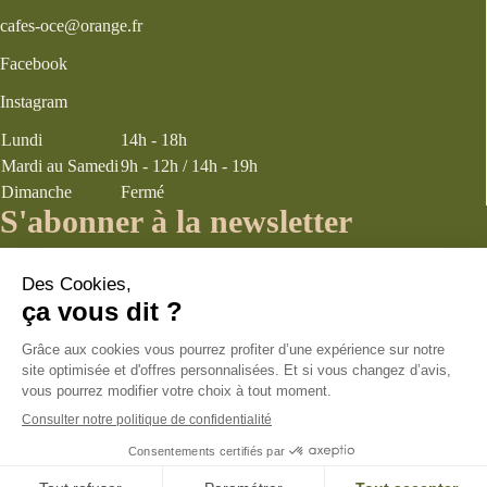
cafes-oce@orange.fr
Facebook
Instagram
Lundi
14h - 18h
Mardi au Samedi
9h - 12h / 14h - 19h
Dimanche
Fermé
S'abonner à la newsletter
J’accepte les
termes et conditions
énoncés dans la page politique de
confidentialité concernant la collecte d’informations