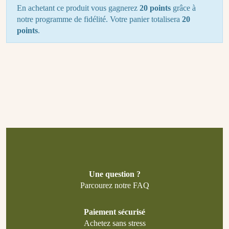
En achetant ce produit vous gagnerez
20 points
grâce à
notre programme de fidélité. Votre panier totalisera
20
points
.
Une question ?
Parcourez notre FAQ
Paiement sécurisé
Achetez sans stress