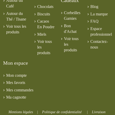
Cadeaux
Autour du
Café
Chocolats
Blog
Corbeilles
Autour du
Biscuits
La marque
Garnies
Thé / Tisane
Cacaos
FAQ
Bon
Voir tous les
En Poudre
Espace
d'Achat
produits
Miels
professionnel
Voir tous
Voir tous
Contactez-
les
les
nous
produits
produits
Mon espace
Mon compte
Mes favoris
Mes commandes
Ma cagnotte
Mentions légales
|
Politique de confidentialité
|
Livraison