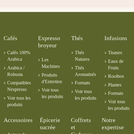
24,50 €
Brésil Bahia
Equateur
4,50 €
5,00 €
Orange
Amande -
lavé Chapada
Palanda CE
Sanguine
Citron - Panna
BIO
5,50 €
Cotta
4,50 €
7,50 €
5,00 €
Cafés
Expresso
Thés
Infusions
broyeur
Cafés 100%
Thés
Tisanes
Arabica
Natures
Les
Eaux de
Machines
Arabica /
Thés
Fruits
Robusta
Aromatisés
Produits
Rooibos
d'Entretien
Compatibles
Formats
Plantes
Nespresso
Voir tous
Voir tous
Formats
les produits
Voir tous les
les produits
Voir tous
produits
les produits
Accessoires
Épicerie
Coffrets
Notre
sucrée
et
expertise