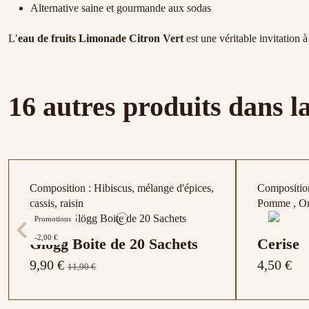
Alternative saine et gourmande aux sodas
L’
eau de fruits Limonade Citron Vert
est une véritable invitation à
16 autres produits dans l
Composition : Hibiscus, mélange d'épices,
Composition
cassis, raisin
Pomme , Or
Promotions
-2,00 €
Glögg Boite de 20 Sachets
Cerise
9,90 €
4,50 €
11,90 €