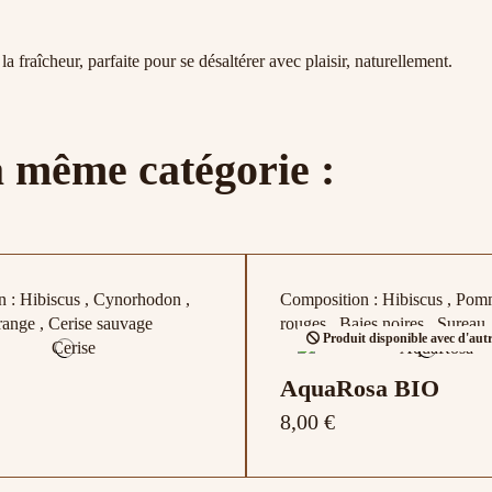
 la fraîcheur, parfaite pour se désaltérer avec plaisir, naturellement.
a même catégorie :
 : Hibiscus , Cynorhodon ,
Composition : Hibiscus , Pomm
ange , Cerise sauvage
rouges , Baies noires , Sureau
Produit disponible avec d'autr
AquaRosa BIO
8,00 €