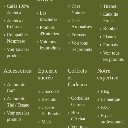
Cafés 100%
Thés
Tisanes
Arabica
Natures
Les
Eaux de
Machines
Arabica /
Thés
Fruits
Robusta
Aromatisés
Produits
Rooibos
d'Entretien
Compatibles
Formats
Plantes
Nespresso
Voir tous
Voir tous
Formats
les produits
Voir tous les
les produits
Voir tous
produits
les produits
Accessoires
Épicerie
Coffrets
Notre
sucrée
et
expertise
Cadeaux
Autour du
Café
Chocolats
Blog
Corbeilles
Autour du
Biscuits
La marque
Garnies
Thé / Tisane
Cacaos
FAQ
Bon
Voir tous les
En Poudre
Espace
d'Achat
produits
Miels
professionnel
Voir tous