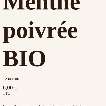
Menthe
poivrée
BIO
En stock
6,00 €
TTC