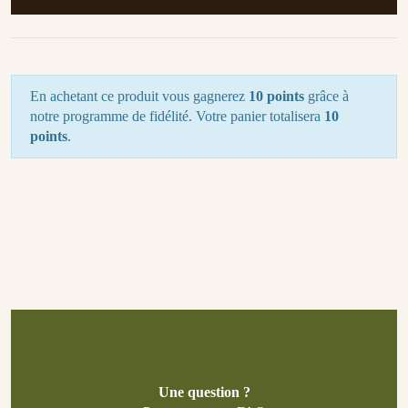
En achetant ce produit vous gagnerez
10 points
grâce à
notre programme de fidélité. Votre panier totalisera
10
points
.
Une question ?