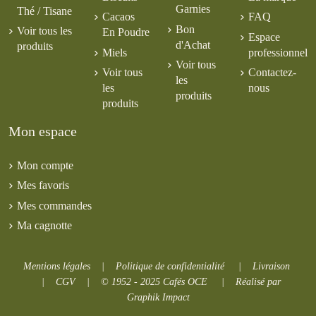
Garnies
Thé / Tisane
Cacaos
FAQ
Bon
Voir tous les
En Poudre
Espace
d'Achat
produits
Miels
professionnel
Voir tous
Voir tous
Contactez-
les
les
nous
produits
produits
Mon espace
Mon compte
Mes favoris
Mes commandes
Ma cagnotte
Mentions légales
|
Politique de confidentialité
|
Livraison
|
CGV
|
© 1952 - 2025 Cafés OCE
|
Réalisé par
Graphik Impact