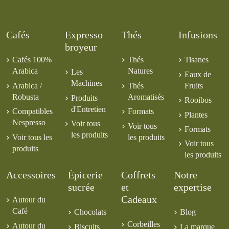
Cafés
Expresso
Thés
Infusions
broyeur
Cafés 100%
Thés
Tisanes
Arabica
Natures
Les
Eaux de
Machines
Arabica /
Thés
Fruits
Robusta
Aromatisés
Produits
Rooibos
d'Entretien
Compatibles
Formats
Plantes
Nespresso
Voir tous
Voir tous
Formats
les produits
Voir tous les
les produits
Voir tous
produits
les produits
Accessoires
Épicerie
Coffrets
Notre
sucrée
et
expertise
Cadeaux
Autour du
Café
Chocolats
Blog
Corbeilles
Autour du
Biscuits
La marque