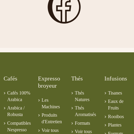
Kagoshima
6,00 €
Bancha
Voyage à Tokyo
9,00 €
Equateur
Gingembre
6,00 €
Colombie
Palanda CE
6,00 €
Biscuit
Supremo
BIO
d'Orange
5,50 €
7,50 €
Rooibos Pain
5,00 €
6,00 €
d'Épices
5,50 €
6,50 €
Cafés
Expresso
Thés
Infusions
broyeur
Cafés 100%
Thés
Tisanes
Arabica
Natures
Les
Eaux de
Machines
Arabica /
Thés
Fruits
Robusta
Aromatisés
Produits
Rooibos
d'Entretien
Compatibles
Formats
Plantes
Nespresso
Voir tous
Voir tous
Formats