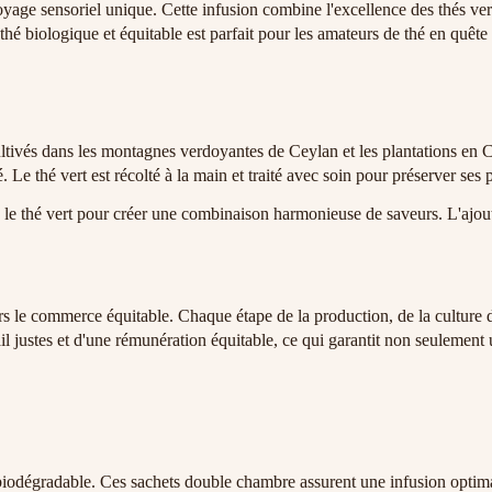
age sensoriel unique. Cette infusion combine l'excellence des thés verts
thé biologique et équitable est parfait pour les amateurs de thé en quêt
ultivés dans les montagnes verdoyantes de Ceylan et les plantations en C
. Le thé vert est récolté à la main et traité avec soin pour préserver ses p
le thé vert pour créer une combinaison harmonieuse de saveurs. L'ajout d
 commerce équitable. Chaque étape de la production, de la culture des f
l justes et d'une rémunération équitable, ce qui garantit non seulement u
t biodégradable. Ces sachets double chambre assurent une infusion opti