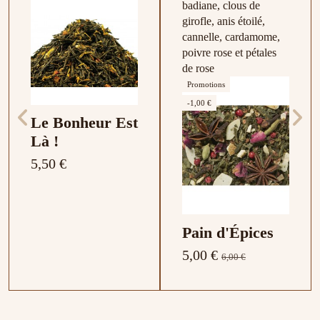
badiane, clous de
girofle, anis étoilé,
cannelle, cardamome,
poivre rose et pétales
de rose
Promotions
-1,00 €
Le Bonheur Est
Là !
5,50 €
Pain d'Épices
5,00 €
6,00 €