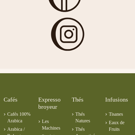
Destination
Plein D'épices
Ethiopie Moka
5,00 €
6,00 €
8,00 €
Prune Cannelle
Colombie
Bangkok
Sidamo Lavé
6,50 €
Cauca BIO CE
5,00 €
5,00 €
5,50 €
7,00 €
Cafés
Expresso
Thés
Infusions
broyeur
Cafés 100%
Thés
Tisanes
Arabica
Natures
Les
Eaux de
Machines
Arabica /
Thés
Fruits