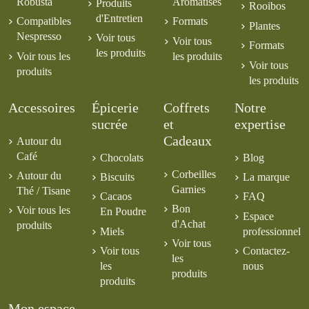
Robusta
Aromatisés
Produits
Rooibos
d'Entretien
Compatibles
Formats
Plantes
Nespresso
Voir tous
Voir tous
Formats
les produits
Voir tous les
les produits
Voir tous
produits
les produits
Accessoires
Épicerie
Coffrets
Notre
sucrée
et
expertise
Cadeaux
Autour du
Café
Chocolats
Blog
Corbeilles
Autour du
Biscuits
La marque
Garnies
Thé / Tisane
Cacaos
FAQ
Bon
Voir tous les
En Poudre
Espace
d'Achat
produits
Miels
professionnel
Voir tous
Voir tous
Contactez-
les
les
nous
produits
produits
Mon espace